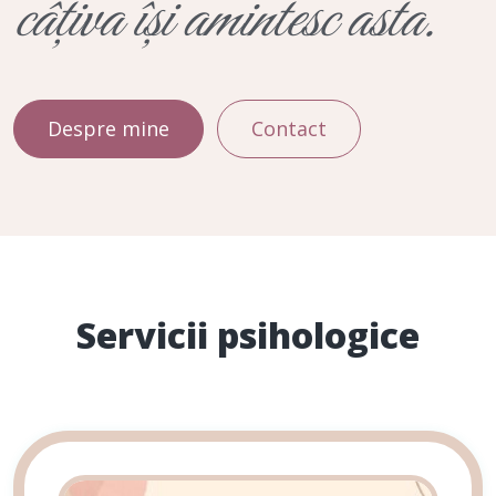
câțiva își amintesc asta.
Despre mine
Contact
Servicii psihologice