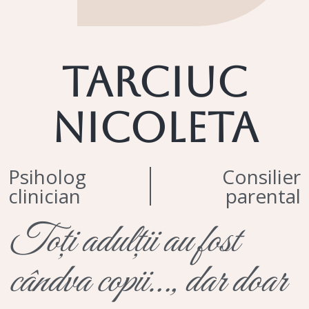
TARCIUC
NICOLETA
Psiholog
Consilier
clinician
parental
Toți adulții au fost
cândva copii…, dar doar