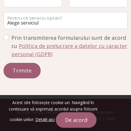
Pentru ce serviciu optati?
Prin transmiterea formularului sunt de acord
cu
Politica de prelucrare a datelor cu caracter
personal (GDPR)
Acest site folosește cookie-uri. Navigând în
continuare vă exprimați acordul asupra folosirii
©2026 Tarciuc Nicoleta. Toate drepturile rezervate.
Termeni si conditii
|
Confidentialitate
|
GDPR
|
ANPC
De acord
cookie-urilor.
Detalii aici